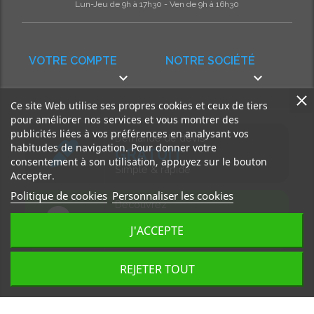
Lun-Jeu de 9h à 17h30 - Ven de 9h à 16h30
VOTRE COMPTE
NOTRE SOCIÉTÉ


Ce site Web utilise ses propres cookies et ceux de tiers
pour améliorer nos services et vous montrer des
publicités liées à vos préférences en analysant vos
Demande de devis
habitudes de navigation. Pour donner votre
GRATUIT
consentement à son utilisation, appuyez sur le bouton
Simple & rapide
Accepter.
Politique de cookies
Personnaliser les cookies
Découvrez
notre BLOG
J'ACCEPTE
Accédez à nos articles
REJETER TOUT
Tous droits réservés, MD Ouest © 2026