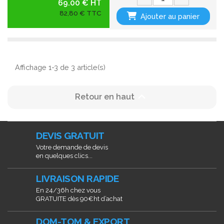
69.00 € HT
82,80 € TTC
Ajouter au panier
Affichage 1-3 de 3 article(s)

Retour en haut
DEVIS GRATUIT
Votre demande de devis
en quelques clics...
LIVRAISON RAPIDE
En 24/36h chez vous
GRATUITE dès 90€ht d’achat
DOM-TOM & EXPORT