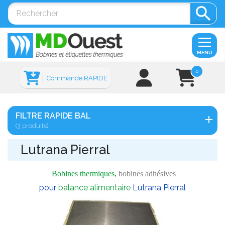

MENU
0
Commande RAPIDE
FILTRE RAPIDE BAL
(3 produits)
Lutrana Pierral
Bobines thermiques,
bobines adhésives
pour
balance alimentaire
Lutrana Pierral