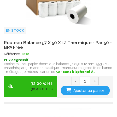
EN STOCK
Rouleau Balance 57 X 50 X 12 Thermique - Par 50 -
BPA Free
Référence
T018
Prix dégressif
Bobine rouleau papier thermique balance 57 x 50 x 12 mm, 55g /M2,
ensachés par 5 - mandrin plastique - marqueur rouge de fin de bande
- métrage : 30 mètres - carton de
50 -
sans bisphenol A.
-
+
32.00 € HT
38,40 € TTC
Ajouter au panier