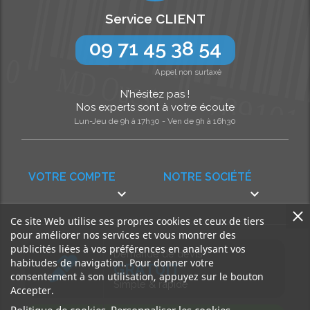
Service CLIENT
09 71 45 38 54
Appel non surtaxé
N’hésitez pas !
Nos experts sont à votre écoute
Lun-Jeu de 9h à 17h30 - Ven de 9h à 16h30
VOTRE COMPTE
NOTRE SOCIÉTÉ


Ce site Web utilise ses propres cookies et ceux de tiers
pour améliorer nos services et vous montrer des
publicités liées à vos préférences en analysant vos
Demande de devis
habitudes de navigation. Pour donner votre
GRATUIT
consentement à son utilisation, appuyez sur le bouton
Simple & rapide
Accepter.