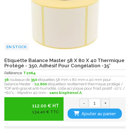
EN STOCK
Etiquette Balance Master 58 X 80 X 40 Thermique
Protégé - 350, Adhésif Pour Congélation -35°
Référence
T2064
36
rouleaux de
350
étiquettes 58 mm x 80 mm x 40 mm pour
balance Master - (
12.600
étiquettes) revêtement thermique protégé /
TOP anti-gras et anti-humidité, colle acrylique pour froid positif -10°c /
+60°c - Mandrin 40 mm -
sans bisphenol A
.
-
+
112.00 € HT
134,40 € TTC
Ajouter au panier