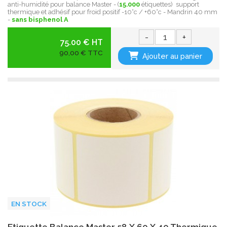
anti-humidité pour balance Master - (
15.000
étiquettes) support
thermique et adhésif pour froid positif -10°c / +60°c - Mandrin 40 mm
-
sans bisphenol A
-
+
75.00 € HT
90,00 € TTC
Ajouter au panier
EN STOCK
Etiquette Balance Master 58 X 60 X 40 Thermique