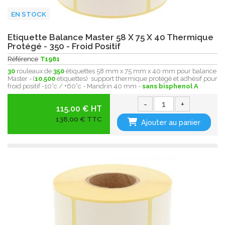
EN STOCK
Etiquette Balance Master 58 X 75 X 40 Thermique
Protégé - 350 - Froid Positif
Référence
T1981
30
rouleaux de
350
étiquettes 58 mm x 75 mm x 40 mm pour balance
Master - (
10.500
étiquettes) support thermique protégé et adhésif pour
froid positif -10°c / +60°c - Mandrin 40 mm -
sans bisphenol A
-
+
115.00 € HT
138,00 € TTC
Ajouter au panier