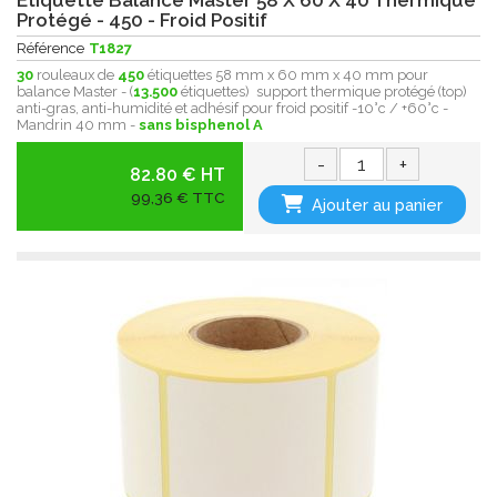
Protégé - 450 - Froid Positif
Référence
T1827
30
rouleaux de
450
étiquettes 58 mm x 60 mm x 40 mm pour
balance Master - (
13.500
étiquettes) support thermique protégé (top)
anti-gras, anti-humidité et adhésif pour froid positif -10°c / +60°c -
Mandrin 40 mm -
sans bisphenol A
-
+
82.80 € HT
99,36 € TTC
Ajouter au panier