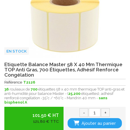
EN STOCK
Etiquette Balance Master 58 X 40 Mm Thermique
TOP Anti Gras, 700 Étiquettes, Adhésif Renforcé
Congélation
Référence
T2126
36
rouleaux de
700
étiquettes 58 x 40 mm thermique TOP anti-gras et
anti-humidité pour balance Master - (
25.200
étiquettes), adhésif
renforcé congélation -35°c / +60°c - Mandrin 40 mm -
sans
bisphenol A
-
+
101.50 € HT
121,80 € TTC
Ajouter au panier