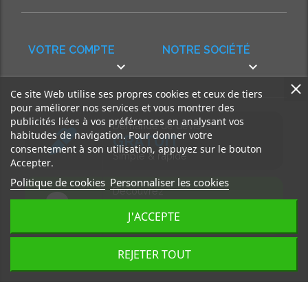
VOTRE COMPTE
NOTRE SOCIÉTÉ


Ce site Web utilise ses propres cookies et ceux de tiers
pour améliorer nos services et vous montrer des
publicités liées à vos préférences en analysant vos
Demande de devis
habitudes de navigation. Pour donner votre
GRATUIT
consentement à son utilisation, appuyez sur le bouton
Simple & rapide
Accepter.
Politique de cookies
Personnaliser les cookies
Découvrez
notre BLOG
J'ACCEPTE
Accédez à nos articles
REJETER TOUT
Tous droits réservés, MD Ouest © 2026