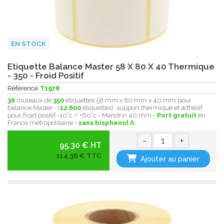
EN STOCK
Etiquette Balance Master 58 X 80 X 40 Thermique
- 350 - Froid Positif
Référence
T1978
36
rouleaux de
350
étiquettes 58 mm x 80 mm x 40 mm pour
balance Master - (
12.600
étiquettes) support thermique et adhésif
pour froid positif -10°c / +60°c - Mandrin 40 mm -
Port gratuit
en
France métropolitaine -
sans bisphenol A
-
+
95.30 € HT
114,36 € TTC
Ajouter au panier