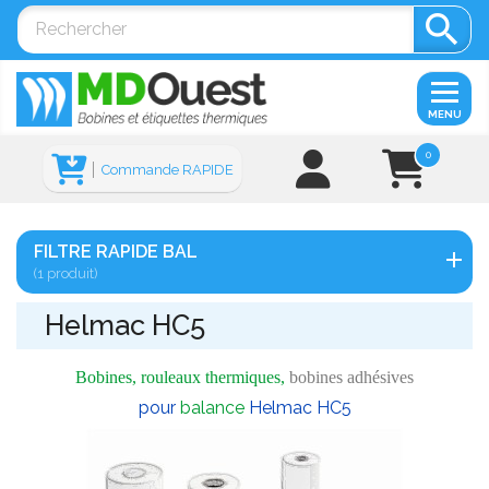

MENU
0
Commande RAPIDE
FILTRE RAPIDE BAL
(1 produit)
Helmac HC5
Bobines, rouleaux thermiques,
bobines adhésives
pour
balance
Helmac HC5