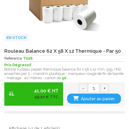
EN STOCK
Rouleau Balance 62 X 58 X 12 Thermique - Par 50
Référence
T026
Prix Dégressif
Bobine rouleau papier thermique balance 62 x 58 x 12 mm, 55g /M2,
ensachés par 5 - mandrin plastique - marqueur rouge de fin de bande
- métrage : 40 mètres - carton de
50
-
+
41.00 € HT
49,20 € TTC
Ajouter au panier
Affichage 1-1 de 1 article(s)