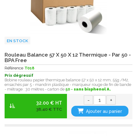
EN STOCK
Rouleau Balance 57 X 50 X 12 Thermique - Par 50 -
BPA Free
Référence
T018
Prix dégressif
Bobine rouleau papier thermique balance 57 x 50 x 12 mm, 55g /M2,
ensachés par 5 - mandrin plastique - marqueur rouge de fin de bande
- métrage : 30 mètres - carton de
50 -
sans bisphenol A.
-
+
32.00 € HT
38,40 € TTC
Ajouter au panier