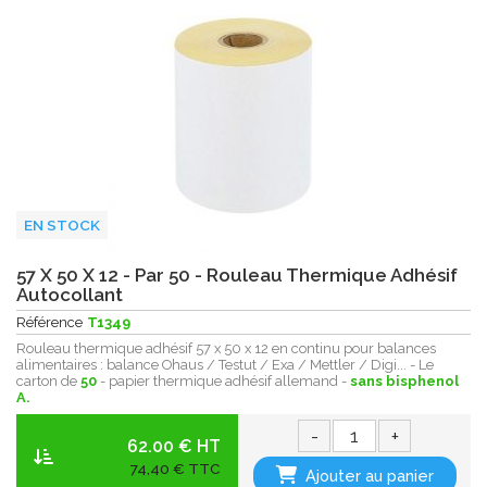
EN STOCK
57 X 50 X 12 - Par 50 - Rouleau Thermique Adhésif
Autocollant
Référence
T1349
Rouleau thermique adhésif 57 x 50 x 12 en continu pour balances
alimentaires : balance Ohaus / Testut / Exa / Mettler / Digi... - Le
carton de
50
- papier thermique adhésif allemand -
sans bisphenol
A.
-
+
62.00 € HT
74,40 € TTC
Ajouter au panier