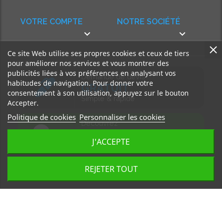
VOTRE COMPTE
NOTRE SOCIÉTÉ


Ce site Web utilise ses propres cookies et ceux de tiers
pour améliorer nos services et vous montrer des
publicités liées à vos préférences en analysant vos
Demande de devis
habitudes de navigation. Pour donner votre
GRATUIT
consentement à son utilisation, appuyez sur le bouton
Simple & rapide
Accepter.
Politique de cookies
Personnaliser les cookies
Découvrez
notre BLOG
J'ACCEPTE
Accédez à nos articles
REJETER TOUT
Tous droits réservés, MD Ouest © 2026