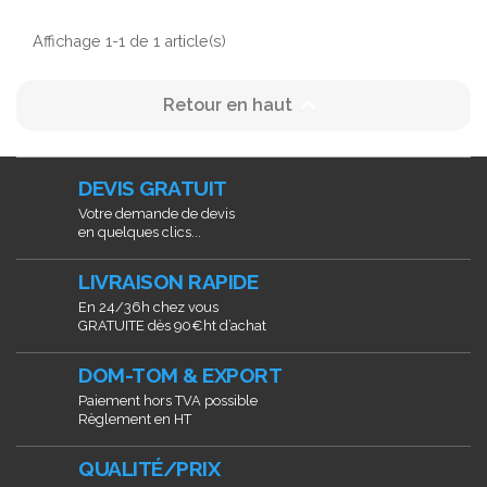
Affichage 1-1 de 1 article(s)

Retour en haut
DEVIS GRATUIT
Votre demande de devis
en quelques clics...
LIVRAISON RAPIDE
En 24/36h chez vous
GRATUITE dès 90€ht d’achat
DOM-TOM & EXPORT
Paiement hors TVA possible
Règlement en HT
QUALITÉ/PRIX