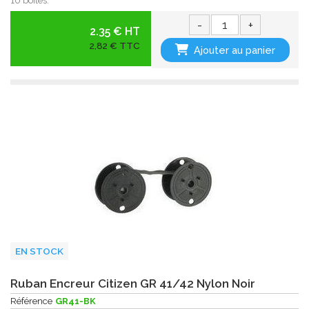
10 boites.
-
+
2.35 € HT
2,82 € TTC
Ajouter au panier
EN STOCK
Ruban Encreur Citizen GR 41/42 Nylon Noir
Référence
GR41-BK