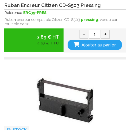
Ruban Encreur Citizen CD-S503 Pressing
Référence
ERC39-PRES
Ruban encreur compatible Citizen CD-S503
pressing
, vendu par
multiple de 10.
-
+
3.89 € HT
4,67 € TTC
Ajouter au panier
EN STOCK