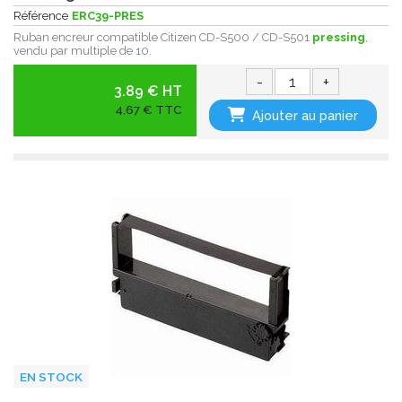
Référence
ERC39-PRES
Ruban encreur compatible Citizen CD-S500 / CD-S501
pressing
,
vendu par multiple de 10.
-
+
3.89 € HT
4,67 € TTC
Ajouter au panier
EN STOCK