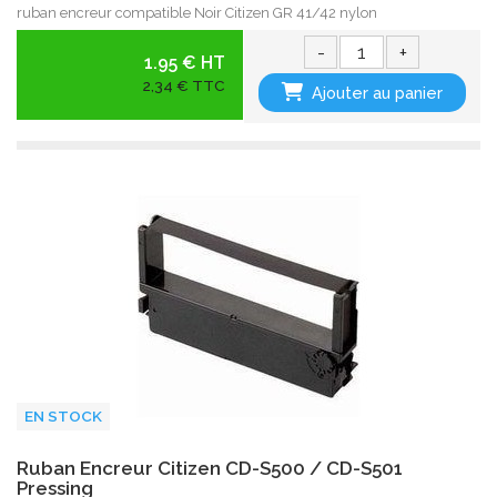
ruban encreur compatible Noir Citizen GR 41/42 nylon
-
+
1.95 € HT
2,34 € TTC
Ajouter au panier
EN STOCK
Ruban Encreur Citizen CD-S500 / CD-S501
Pressing