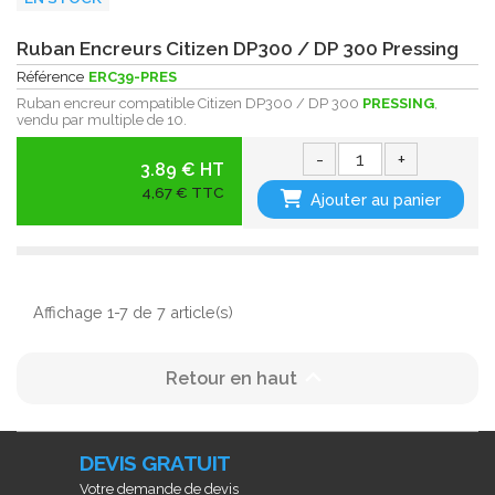
Ruban Encreurs Citizen DP300 / DP 300 Pressing
Référence
ERC39-PRES
Ruban encreur compatible Citizen DP300 / DP 300
PRESSING
,
vendu par multiple de 10.
-
+
3.89 € HT
4,67 € TTC
Ajouter au panier
Affichage 1-7 de 7 article(s)

Retour en haut
DEVIS GRATUIT
Votre demande de devis